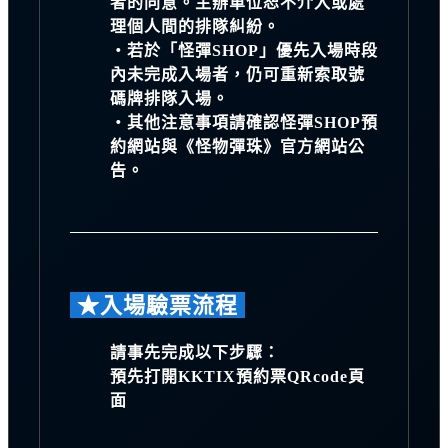
者的同意。主辦單位恕不介入或處
理個人間的排隊糾紛。
・若於「怪彈SHOP」優先入場時段
內未完成入場者，仍可重新索取號
碼牌排隊入場。
・其他注意事項請確認怪彈SHOP預
約網站與《怪物彈珠》官方網站公
告。
★入場驗票流程
請事先完成以下步驟：
預先打開KKTIX預約票QRcode頁
面