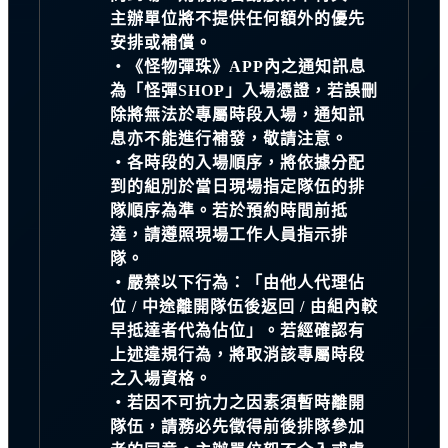
主辦單位將不提供任何額外的優先
安排或補償。
・《怪物彈珠》APP內之通知訊息
為「怪彈SHOP」入場憑證，若誤刪
除將無法於專屬時段入場，通知訊
息亦不能進行補發，敬請注意。
・各時段的入場順序，將依據分配
到的組別於當日現場指定隊伍的排
隊順序為準。若於預約時間前抵
達，請遵照現場工作人員指示排
隊。
・嚴禁以下行為：「由他人代理佔
位 / 中途離開隊伍後返回 / 由組內較
早抵達者代為佔位」。若經確認有
上述違規行為，將取消該專屬時段
之入場資格。
・若因不可抗力之因素須暫時離開
隊伍，請務必先徵得前後排隊參加