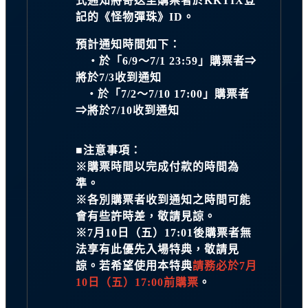
式通知將寄送至購票者於KKTIX登
記的《怪物彈珠》ID。
預計通知時間如下：
・於「6/9～7/1 23:59」購票者⇒
將於7/3收到通知
・於「7/2～7/10 17:00」購票者
⇒將於7/10收到通知
■注意事項：
※購票時間以完成付款的時間為
準。
※各別購票者收到通知之時間可能
會有些許時差，敬請見諒。
※7月10日（五）17:01後購票者無
法享有此優先入場特典，敬請見
諒。若希望使用本特典
請務必於7月
10日（五）17:00前購票
。