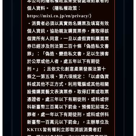
本公司的隱私權政策來妥善處理對象者的
個人資料。（隱私權政策：
https://mixi.co.jp/en/privacy/）
・消費者必須以真實姓名購票及填寫有效
個人資訊，協助親友購買票券，應取得該
個資所有人同意，一旦以虛假資料購買票
券已經涉及刑法第二百十條「偽造私文書
罪」：「偽造、變造私文書，足以生損害
於公眾或他人者，處五年以下有期徒
刑。」 ；且依文化創意產業發展法第十
條之一第五項、第六項規定：「以虛偽資
料或其他不正方式，利用電腦或其他相關
設備購買藝文表演票券，取得訂票或取票
憑證者，處三年以下有期徒刑，或科或併
科新臺幣三百萬以下罰金。預備犯前項之
罪者，處一年以下有期徒刑，或科或併科
新臺幣一百萬元以下罰金」，主辦單位及
KKTIX皆有權利立即取消該消費者訂