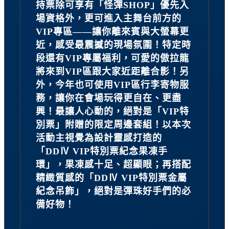
持票除可享有「怪彈SHOP」優先入
場資格外，更可進入主舞台前方的
VIP專區——讓你離來賓與大螢幕更
近，感受最震撼的現場氛圍！特定時
段還有VIP專屬福利，可愛的傲拉龍
將來到VIP區跟大家近距離合影！另
外，今年也可使用VIP區行李寄物服
務，讓你在會場玩得更自在、更盡
興！最讓人心動的，絕對是「VIP特
別票」附贈的限定周邊套組！以本次
活動主視覺為設計靈感打造的
「DDⅣ VIP特別票紀念果凍手
環」，果凍感十足、超顯眼；再搭配
精緻質感的「DDⅣ VIP特別票金屬
紀念吊飾」，絕對是彈珠好手們的必
備好物！