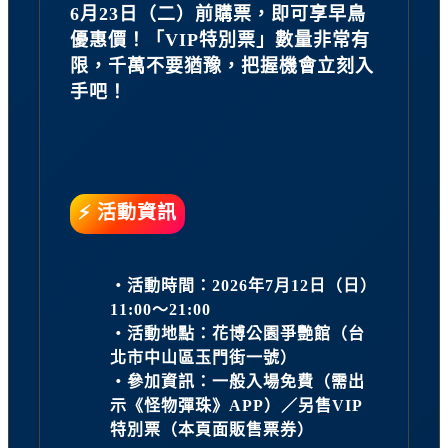
6月23日（二）前購票，即可享早鳥
優惠價！「VIP特別票」數量非常有
限，千萬不要猶豫，把握機會立刻入
手吧！
⚡ 活動資訊
・活動時間：2026年7月12日（日）
11:00～21:00
・活動地點：花博公園爭艷館（台
北市中山區玉門街一號）
・參加資訊：一般入場免費（需出
示《怪物彈珠》APP）／另售VIP
特別票（本頁面販售票券）