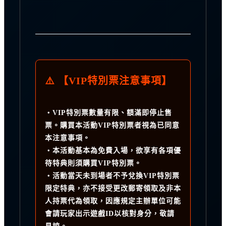
⚠️ 【VIP特別票注意事項】
・VIP特別票數量有限、額滿即停止售
票。購買本活動VIP特別票者視為已同意
本注意事項。
・本活動基本為免費入場，欲享有各項優
待特典則須購買VIP特別票。
・活動當天未到場者不予兌換VIP特別票
限定特典，亦不接受更改郵寄領取及非本
人持票代為領取，因應規定主辦單位可能
會請玩家出示遊戲ID以核對身分，敬請