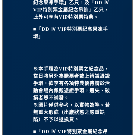
紀念果凍手環」乙只，及「DD Ⅳ
VIP特別票金屬紀念吊飾」乙只，
此外可享有VIP特別票特典。
■「DD Ⅳ VIP特別票紀念果凍手
環」
※本手環為VIP特別票之紀念品，
當日將另外為購票者戴上辨識憑證
手環，欲享有各項特典優待請於活
動會場內佩戴憑證手環，遺失、破
損者恕不補發。
※圖片僅供參考，以實物為準。若
無重大瑕疵（出廠狀態之嚴重缺
陷）不予以退換貨。
■「DD Ⅳ VIP特別票金屬紀念吊