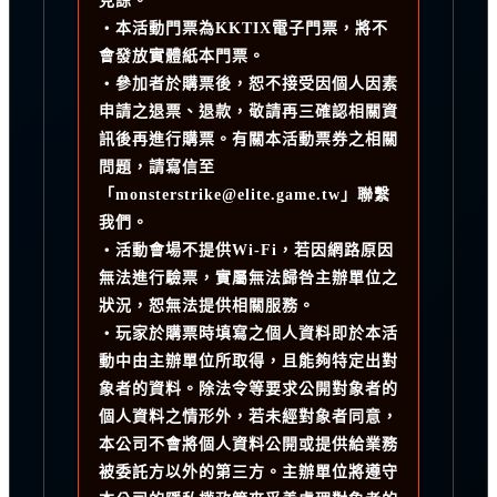
見諒。
・本活動門票為KKTIX電子門票，將不
會發放實體紙本門票。
・參加者於購票後，恕不接受因個人因素
申請之退票、退款，敬請再三確認相關資
訊後再進行購票。有關本活動票券之相關
問題，請寫信至
「monsterstrike@elite.game.tw」聯繫
我們。
・活動會場不提供Wi-Fi，若因網路原因
無法進行驗票，實屬無法歸咎主辦單位之
狀況，恕無法提供相關服務。
・玩家於購票時填寫之個人資料即於本活
動中由主辦單位所取得，且能夠特定出對
象者的資料。除法令等要求公開對象者的
個人資料之情形外，若未經對象者同意，
本公司不會將個人資料公開或提供給業務
被委託方以外的第三方。主辦單位將遵守