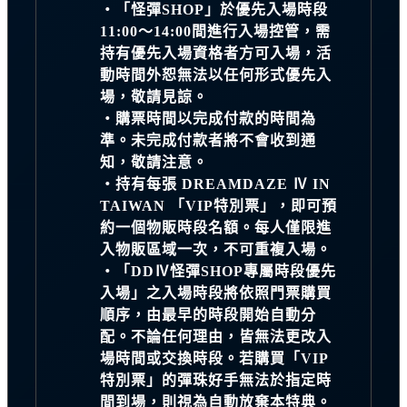
・「怪彈SHOP」於優先入場時段
11:00～14:00間進行入場控管，需
持有優先入場資格者方可入場，活
動時間外恕無法以任何形式優先入
場，敬請見諒。
・購票時間以完成付款的時間為
準。未完成付款者將不會收到通
知，敬請注意。
・持有每張 DREAMDAZE Ⅳ IN
TAIWAN 「VIP特別票」，即可預
約一個物販時段名額。每人僅限進
入物販區域一次，不可重複入場。
・「DDⅣ怪彈SHOP專屬時段優先
入場」之入場時段將依照門票購買
順序，由最早的時段開始自動分
配。不論任何理由，皆無法更改入
場時間或交換時段。若購買「VIP
特別票」的彈珠好手無法於指定時
間到場，則視為自動放棄本特典。