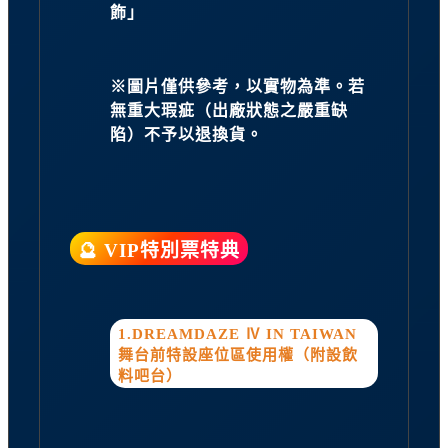
飾」
※圖片僅供參考，以實物為準。若
無重大瑕疵（出廠狀態之嚴重缺
陷）不予以退換貨。
🔮 VIP特別票特典
1.DREAMDAZE Ⅳ IN TAIWAN
舞台前特設座位區使用權（附設飲
料吧台）