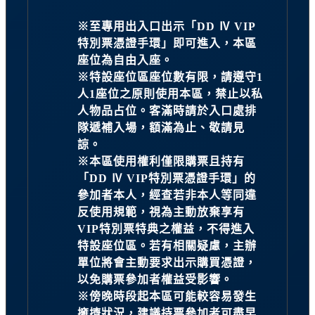
※至專用出入口出示「DD Ⅳ VIP
特別票憑證手環」即可進入，本區
座位為自由入座。
※特設座位區座位數有限，請遵守1
人1座位之原則使用本區，禁止以私
人物品占位。客滿時請於入口處排
隊遞補入場，額滿為止、敬請見
諒。
※本區使用權利僅限購票且持有
「DD Ⅳ VIP特別票憑證手環」的
參加者本人，經查若非本人等同違
反使用規範，視為主動放棄享有
VIP特別票特典之權益，不得進入
特設座位區。若有相關疑慮，主辦
單位將會主動要求出示購買憑證，
以免購票參加者權益受影響。
※傍晚時段起本區可能較容易發生
擁擠狀況，建議持票參加者可盡早