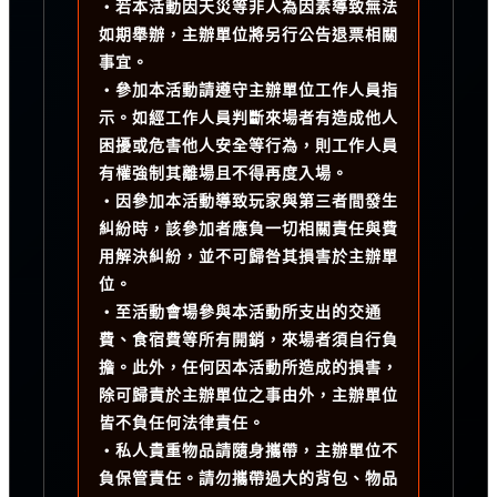
・若本活動因天災等非人為因素導致無法
如期舉辦，主辦單位將另行公告退票相關
事宜。
・參加本活動請遵守主辦單位工作人員指
示。如經工作人員判斷來場者有造成他人
困擾或危害他人安全等行為，則工作人員
有權強制其離場且不得再度入場。
・因參加本活動導致玩家與第三者間發生
糾紛時，該參加者應負一切相關責任與費
用解決糾紛，並不可歸咎其損害於主辦單
位。
・至活動會場參與本活動所支出的交通
費、食宿費等所有開銷，來場者須自行負
擔。此外，任何因本活動所造成的損害，
除可歸責於主辦單位之事由外，主辦單位
皆不負任何法律責任。
・私人貴重物品請隨身攜帶，主辦單位不
負保管責任。請勿攜帶過大的背包、物品